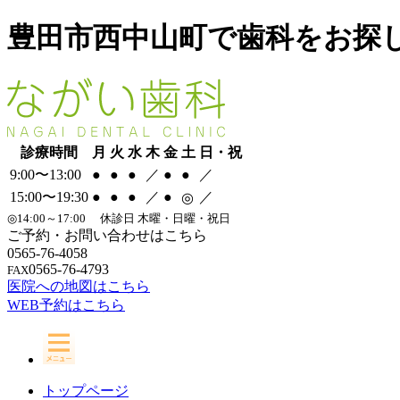
豊田市西中山町で歯科をお探
診療時間
月
火
水
木
金
土
日・祝
9:00〜13:00
●
●
●
／
●
●
／
15:00〜19:30
●
●
●
／
●
／
◎
◎
14:00～17:00
休診日
木曜・日曜・祝日
ご予約・お問い合わせはこちら
0565-76-4058
0565-76-4793
FAX
医院への地図はこちら
WEB予約はこちら
トップページ