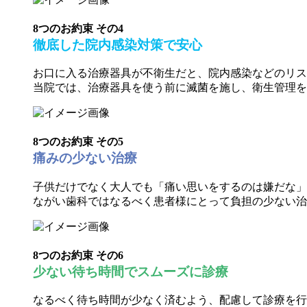
8つのお約束 その
4
徹底した
院内感染対策
で安心
お口に入る治療器具が不衛生だと、院内感染などのリス
当院では、治療器具を使う前に滅菌を施し、衛生管理を
8つのお約束 その
5
痛みの少ない治療
子供だけでなく大人でも「痛い思いをするのは嫌だな」
ながい歯科ではなるべく患者様にとって負担の少ない治
8つのお約束 その
6
少ない待ち時間
でスムーズに診療
なるべく待ち時間が少なく済むよう、配慮して診療を行